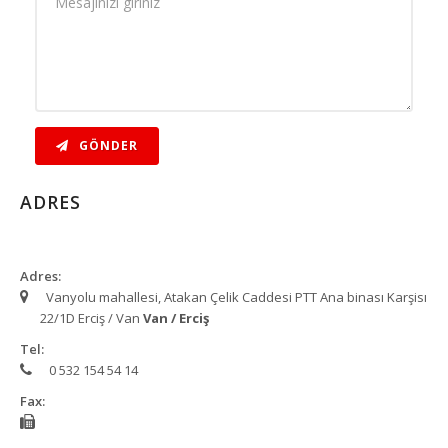
GÖNDER
ADRES
Adres:
Vanyolu mahallesi, Atakan Çelik Caddesi PTT Ana binası Karşisı
22/1D Erciş / Van
Van / Erciş
Tel:
0 532 154 54 14
Fax: