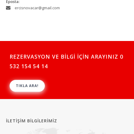
Eposta:
ercisnovacar@gmail.com
REZERVASYON VE BİLGİ İÇİN ARAYINIZ 0
532 154 54 14
TIKLA ARA!
İLETİŞİM BİLGİLERİMİZ