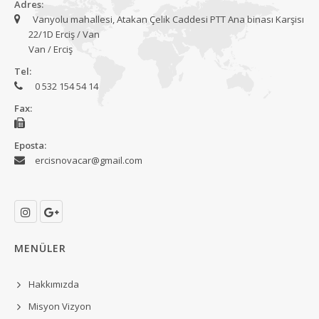
Adres:
Vanyolu mahallesi, Atakan Çelik Caddesi PTT Ana binası Karşisı
22/1D Erciş / Van
Van / Erciş
Tel:
0 532 154 54 14
Fax:
Eposta:
ercisnovacar@gmail.com
MENÜLER
Hakkımızda
Misyon Vizyon